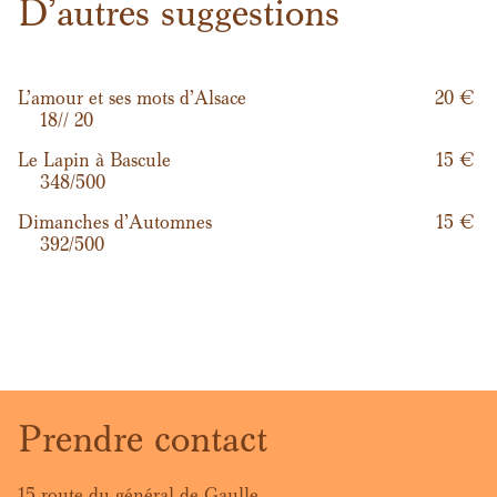
D’autres suggestions
L'amour et ses mots d'Alsace
20 €
18
/
/ 20
Le Lapin à Bascule
15 €
348
/
500
Dimanches d'Automnes
15 €
392
/
500
Prendre contact
15 route du général de Gaulle